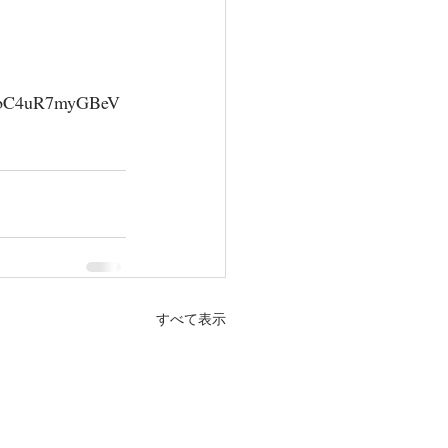
3EbC4uR7myGBeV
すべて表示