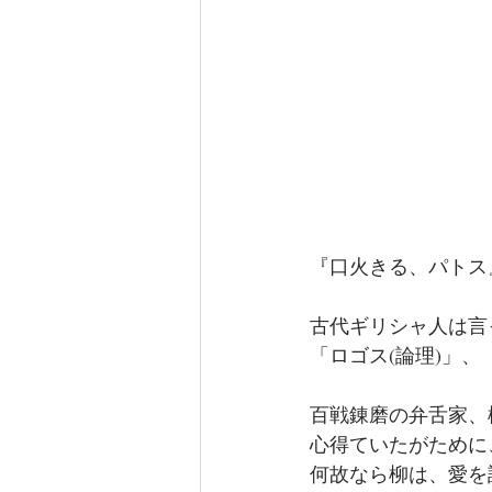
『口火きる、パトス
古代ギリシャ人は言
「ロゴス(論理)」、
百戦錬磨の弁舌家、
心得ていたがために
何故なら柳は、愛を