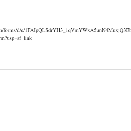
e.com/forms/d/e/1FAIpQLSdrYH3_1qVmYWxA5unN4MuxjQ
m?usp=sf_link