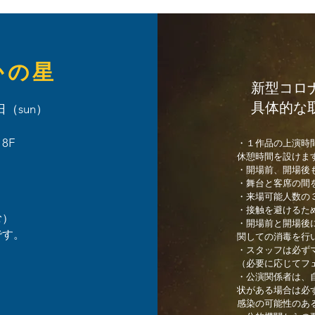
かの星
新型コロナ
具体的な取
日（sun）
 8F
・１作品の上演時
休憩時間を設けま
・開場前、開場後
・舞台と客席の間
・来場可能人数の
・接触を避けるた
む）
・開場前と開場後
です。
関しての消毒を行
・スタッフは必ず
（必要に応じてフ
・公演関係者は、
状がある場合は必
感染の可能性のあ