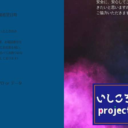
安全に、安心して
きたいと思います
ご協力いただきま
劇希望日時
ったときのみ
所、お電話番号を
てお名前を伺い、
るべくお釣りのな
しております）
 or データ