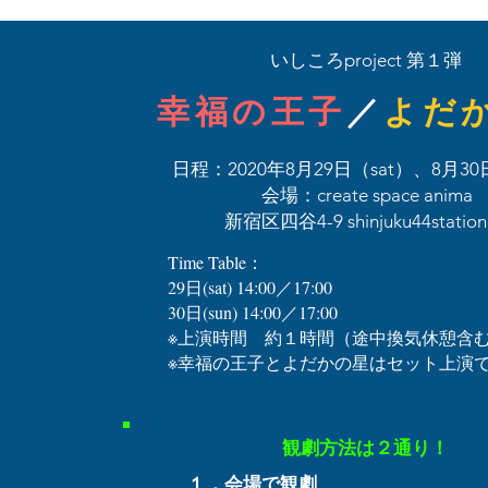
いしころproject 第１弾
幸福の王子
／
よだ
日程：2020年8月29日（sat）、8月30
会場：create space anima
​新宿区四谷4-9 shinjuku44station
Time Table：
29日(sat) 14:00／17:00
30日(sun) 14:00／17:00
​※上演時間 約１時間（途中換気休憩含
※幸福の王子とよだかの星はセット上演
​観劇方法は２通り！
１．会場で観劇