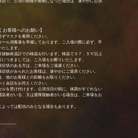
要請で、公演の開催が困難になった場合は、速やかに公演
。
くお客様へのお願い】
必ずマスクを着用ください。
コール消毒液を準備しております。ご入場の際に必ず、手
いたします。
非接触体温計での検温を行います。検温で３７．５℃以上
方につきましては、ご入場をお断りいたします。
咳症状のある方は、ご来場をご遠慮ください。
咳症状がみられたお客様は、速やかにご退席ください。
は、他のお客様との距離をお取りください。
べく会話をお控えください。
セルを受け付けます。公演当日の朝に、体調がすぐれない
感染者がいる、又は濃厚接触者がいる場合は、ご来場をお
によっては配信のみとなる場合もあります。
--------------