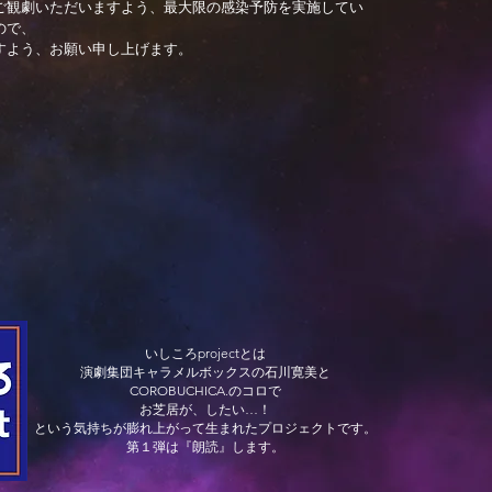
ご観劇いただいますよう、最大限の感染予防を実施してい
ので、
すよう、お願い申し上げます。
いしころprojectとは
演劇集団キャラメルボックスの石川寛美と
COROBUCHICA.のコロで
お芝居が、したい…！
という気持ちが膨れ上がって生まれたプロジェクトです。
第１弾は『朗読』します。