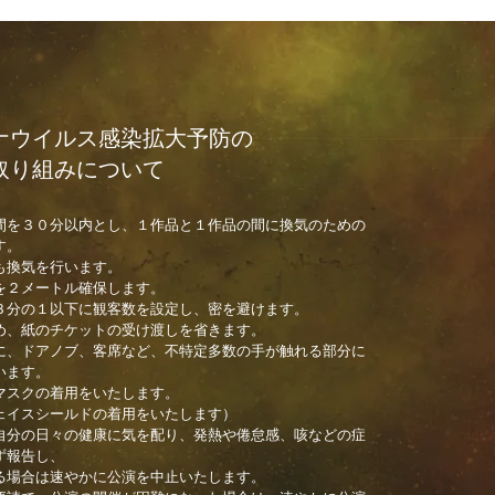
ウイルス感染拡大予防の
り組みについて
間を３０分以内とし、１作品と１作品の間に換気のための
す。
も換気を行います。
を２メートル確保します。
３分の１以下に観客数を設定し、密を避けます。
め、紙のチケットの受け渡しを省きます。
に、ドアノブ、客席など、不特定多数の手が触れる部分に
います。
マスクの着用をいたします。
ェイスシールドの着用をいたします）
自分の日々の健康に気を配り、発熱や倦怠感、咳などの症
ず報告し、
る場合は速やかに公演を中止いたします。