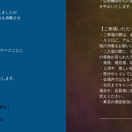
・公的機関からの
を中止いたします
しましたが、
台を決断させ
【ご来場いただ
・ご来場の際は、
・入り口に、アル
。
指の消毒をお願い
と、ステージごとに
・ご入場の際に、
。
の発熱が見られた
・発熱、倦怠感、
・上演中、激しい
・受付やトイレで
たします。
・会場内ではなる
・当日までキャン
場合や、近親者に
控えください。
・東京の感染状況
日から！
---------------------------
om