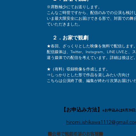
※席数極少にてお送りします。
​こんなご時世ですから、配信のみでの公演も検討
いま最大限安全にお届けできる形で、対面での舞
ていただきました。
２．お家で観劇
★各回、ざっくりとした映像を無料で配信します
配信媒体は、Twitter、Instagram、LINE LIVE
違う媒体での配信を考えています。詳細は後ほど
★（有料）収録映像を作成します。
⇒しっかりとした形で作品を楽しみたい方向け
​こちらは公演終了後、編集が終わり次第お届けい
【お申込み方法】
※お申込みは8月20
hiromi.ishikawa1112@gmail.c
■会場で観劇希望のお客様■