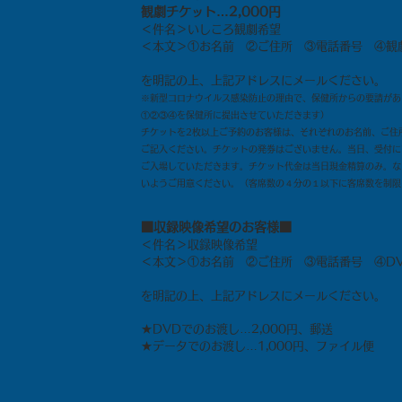
​観劇チケット…2,000円
＜件名＞いしころ観劇希望
＜本文＞①お名前 ②ご住所 ③電話番号 ④観
を明記の上、上記アドレスにメールください。
※新型コロナウイルス感染防止の理由で、保健所からの要請があ
①②③④を保健所に提出させていただきます）
チケットを2枚以上ご予約のお客様は、それぞれのお名前、ご住
ご記入ください。チケットの発券はございません。当日、受付に
ご入場していただきます。チケット代金は当日現金精算のみ。な
いようご用意ください。（客席数の４分の１以下に客席数を制限
■収録映像希望のお客様■
＜件名＞収録映像希望
＜本文＞①お名前 ②ご住所 ③電話番号 ④DVD
を明記の上、上記アドレスにメールください。
★DVDでのお渡し…2,000円、郵送
​★データでのお渡し…1,000円、ファイル便